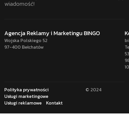
wiadomość!
Agencja Reklamy i Marketingu BINGO
K
Wojska Polskiego 52
b
97-400 Bełchatów
Te
5
9
1
Polityka prywatności
© 2024
Usługi marketingowe
Usługi reklamowe
Kontakt