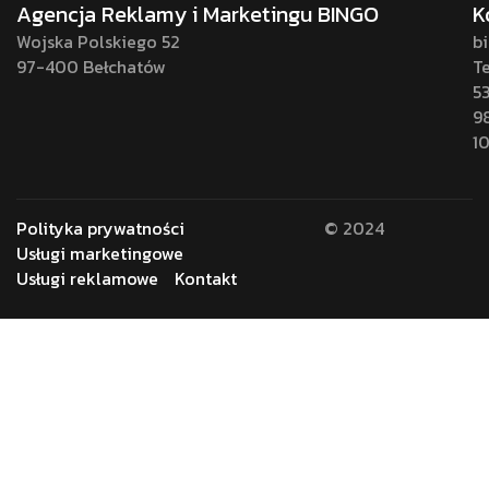
Agencja Reklamy i Marketingu BINGO
K
Wojska Polskiego 52
b
97-400 Bełchatów
Te
5
9
1
Polityka prywatności
© 2024
Usługi marketingowe
Usługi reklamowe
Kontakt