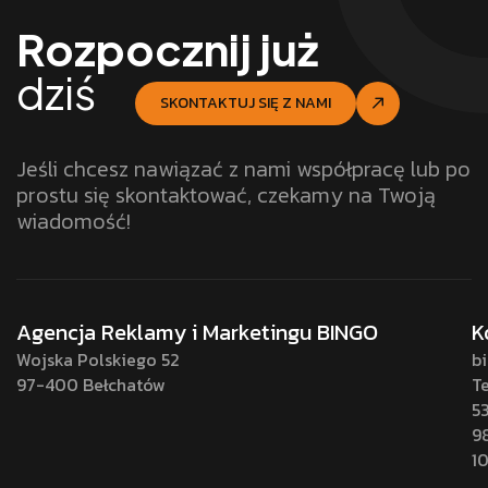
Rozpocznij już
dziś
SKONTAKTUJ SIĘ Z NAMI
Jeśli chcesz nawiązać z nami współpracę lub po
prostu się skontaktować, czekamy na Twoją
wiadomość!
Agencja Reklamy i Marketingu BINGO
K
Wojska Polskiego 52
b
97-400 Bełchatów
Te
5
9
1